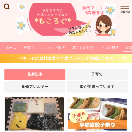
ホーム
子育て
amazon・楽天
暮らしの知恵
ママの日常
最
ベネッセの資料請求で全員プレゼント詳細はこちら
最新記事
子育て
食物アレルギー
IDが間違っています