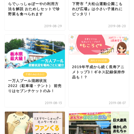
らでぃっしゅぼーやの利用方
下野市『大松山運動公園こも
法を解説 おためしセットで珍
れび広場』は小さい子連れに
野菜も食べられます
ピッタリ！
2019-08-29
2019-08-20
30代ママの日常
2019年平成から続く長寿アニ
メトップ3！ギネス記録保持作
子連れdeお出かけ
品も！？
一万人プール混雑状況
2022（駐車場・テント） 前売
りはセブンチケットのみ！
2019-08-13
2019-08-07