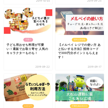
2019-10-03
2019-09-25
子育て
節約お得情報
子ども用おせち料理が可愛
【メルペイ レジでの使い方 あ
い！通販でお取り寄せ 人気の
と払いする方法】招待コード
キャラクターものも！
で300円分ポイントもらえま
す！
2019-09-22
2019-09-17
レビュー
子連れdeお出かけ