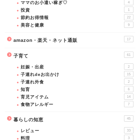
ママのお小遣い稼ぎ♡
4
投資
1
節約お得情報
22
美容と健康
9
17
amazon・楽天・ネット通販
61
子育て
妊娠・出産
2
子連れdeお出かけ
15
子連れ外食
2
知育
6
育児アイテム
14
食物アレルギー
7
45
暮らしの知恵
レビュー
33
料理
3