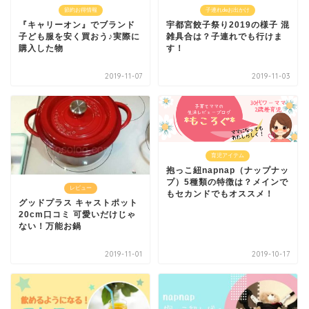
節約お得情報
子連れdeお出かけ
『キャリーオン』でブランド
宇都宮餃子祭り2019の様子 混
子ども服を安く買おう♪実際に
雑具合は？子連れでも行けま
購入した物
す！
2019-11-07
2019-11-03
育児アイテム
抱っこ紐napnap（ナップナッ
プ）5種類の特徴は？メインで
レビュー
もセカンドでもオススメ！
グッドプラス キャストポット
20cm口コミ 可愛いだけじゃ
ない！万能お鍋
2019-11-01
2019-10-17