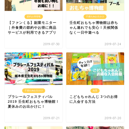
節約お得情報
子連れdeお出かけ
【ファンくる】副業モニター
壬生町おもちゃ博物館は赤ち
｜外食費の節約やお得に商品
ゃん連れでも安心！天候関係
サービスが利用できるアプリ
なく一日中遊べる
2019-07-30
2019-07-24
子連れdeお出かけ
知育
プラレールフェスティバル
こどもちゃれんじ 3つのお得
2019 壬生町おもちゃ博物館！
に入会する方法
夏休みのお出かけに！
2019-07-21
2019-07-20