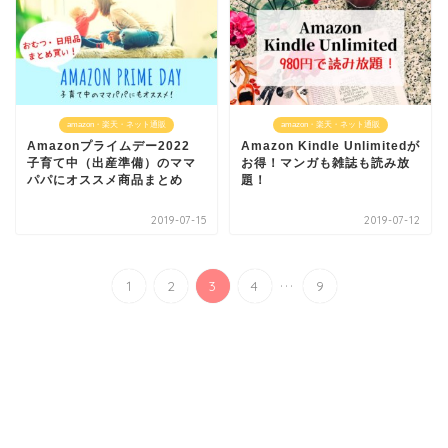
amazon・楽天・ネット通販
amazon・楽天・ネット通販
Amazonプライムデー2022
Amazon Kindle Unlimitedが
子育て中（出産準備）のママ
お得！マンガも雑誌も読み放
パパにオススメ商品まとめ
題！
2019-07-15
2019-07-12
...
1
2
3
4
9