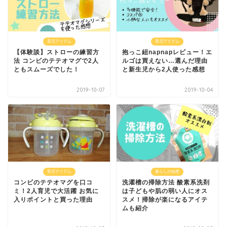
育児アイテム
育児アイテム
【体験談】ストローの練習方
抱っこ紐napnapレビュー！エ
法 コンビのテテオマグで2人
ルゴは買えない…選んだ理由
ともスムーズでした！
と新生児から2人使った感想
2019-10-07
2019-10-04
育児アイテム
暮らしの知恵
コンビのテテオマグを口コ
洗濯槽の掃除方法 酸素系洗剤
ミ！2人育児で大活躍 お気に
は子どもや肌の弱い人にオス
入りポイントと買った理由
スメ！掃除が楽になるアイテ
ムも紹介