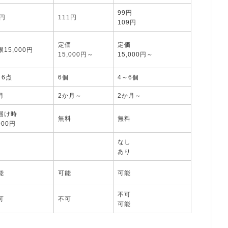
99円
8円
111円
109円
定価
定価
限15,000円
15,000円～
15,000円～
～6点
6個
4～6個
月
2か月～
2か月～
届け時
無料
無料
000円
なし
あり
能
可能
可能
不可
可
不可
可能