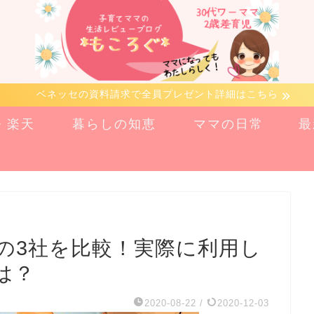
ベネッセの資料請求で全員プレゼント詳細はこちら
n・楽天
暮らしの知恵
ママの日常
最
の3社を比較！実際に利用し
は？
2020-08-22
/
2020-12-03