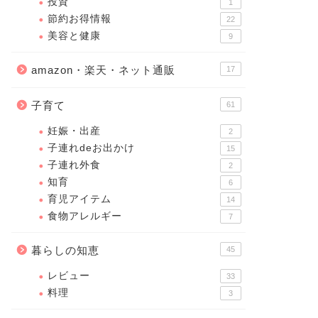
投資
1
節約お得情報
22
美容と健康
9
amazon・楽天・ネット通販
17
子育て
61
妊娠・出産
2
子連れdeお出かけ
15
子連れ外食
2
知育
6
育児アイテム
14
食物アレルギー
7
暮らしの知恵
45
レビュー
33
料理
3