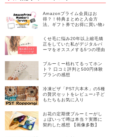
Amazonプライム会員はお
得？！特典まとめと入会方
法。ギフト券でお得に買い物♪
くせ毛に悩み20年以上縮毛矯
正をしていた私がデジタルパ
ーマをオススメする5つの理由
ブルーミー枯れてるってホン
ト？ 口コミ評判と500円体験
プランの感想
冷凍ピザ「PST六本木」の5種
の贅沢セットをレビュー♪子ど
もたちもお気に入り
お花の定期便ブルーミーがし
ょぼいって噂は本当？実際に
契約した感想 【画像多数】