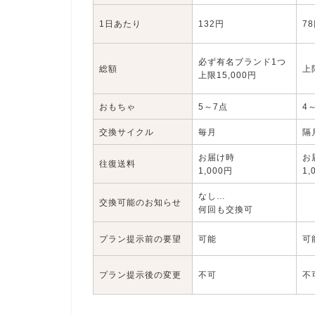
1日あたり
132円
7
必ず有名ブランド1つ
総額
上
上限15,000円
おもちゃ
5～7点
4
交換サイクル
毎月
隔
お届け時
お
往復送料
1,000円
1,
なし…
交換可能のお知らせ
何回も交換可
プラン提示前の要望
可能
可
プラン提示後の変更
不可
不