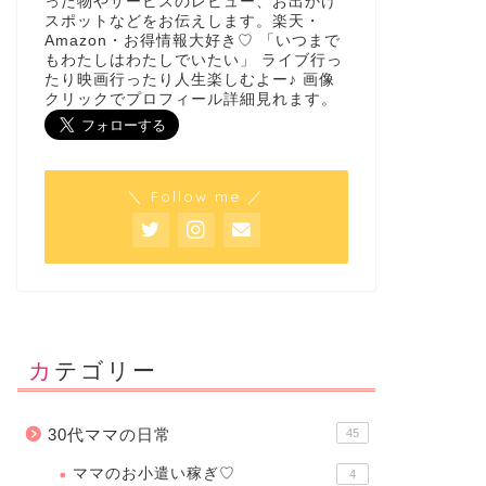
った物やサービスのレビュー、お出かけ
スポットなどをお伝えします。楽天・
Amazon・お得情報大好き♡ 「いつまで
もわたしはわたしでいたい」 ライブ行っ
たり映画行ったり人生楽しむよー♪ 画像
クリックでプロフィール詳細見れます。
＼ Follow me ／
カテゴリー
30代ママの日常
45
ママのお小遣い稼ぎ♡
4