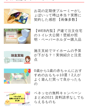
お花の定期便ブルーミーがし
ょぼいって噂は本当？実際に
契約した感想 【画像多数】
【WEB内覧】戸建て注文住宅
のトイレ大公開！壁紙や照
明・ペーパーホルダー購入品
施主支給でマイホームの予算
が下がる？！実例紹介と注意
点
0歳から1歳の赤ちゃんにおす
すめのおもちゃ10選！2人が
よく遊んだ買って良かったも
の
ベネッセの無料キャンペーン
まとめ2021 資料請求なしでも
らえるものも