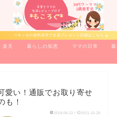
ベネッセの資料請求で全員プレゼント詳細はこちら
n・楽天
暮らしの知恵
ママの日常
最
可愛い！通販でお取り寄せ
のも！
2019-09-22
/
2021-10-29