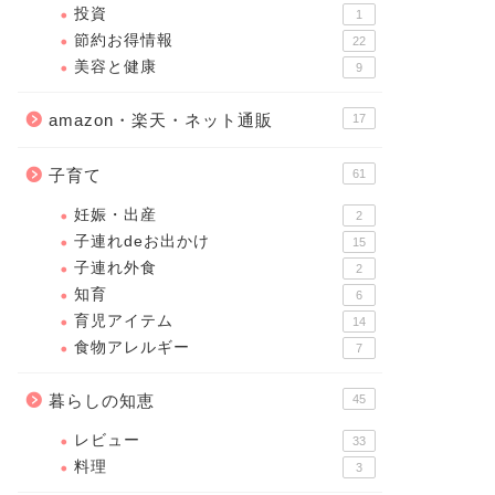
投資
1
節約お得情報
22
美容と健康
9
amazon・楽天・ネット通販
17
子育て
61
妊娠・出産
2
子連れdeお出かけ
15
子連れ外食
2
知育
6
育児アイテム
14
食物アレルギー
7
暮らしの知恵
45
レビュー
33
料理
3