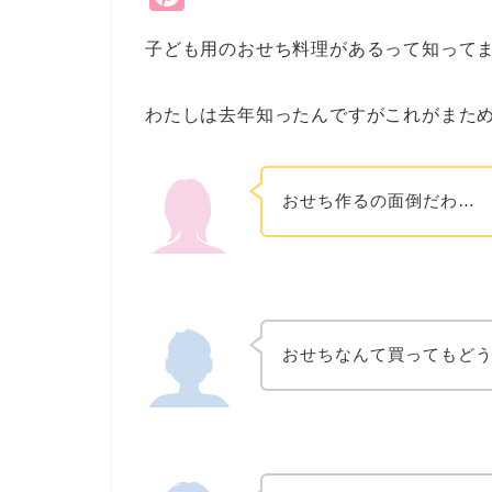
nt
子ども用のおせち料理があるって知って
er
e
わたしは去年知ったんですがこれがまた
st
おせち作るの面倒だわ…
おせちなんて買ってもど