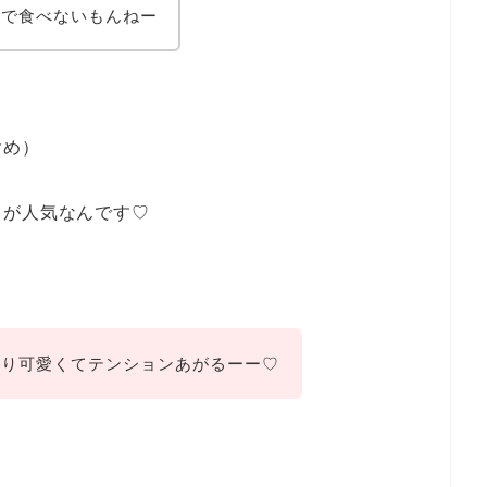
りで食べないもんねー
含め）
ちが人気なんです♡
より可愛くてテンションあがるーー♡