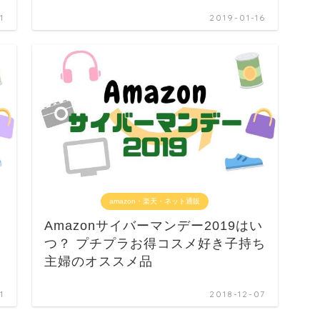
1
2019-01-16
amazon・楽天・ネット通販
め
Amazonサイバーマンデー2019はい
つ？ プチプラお得コスメ好き子持ち
主婦のオススメ品
1
2018-12-07