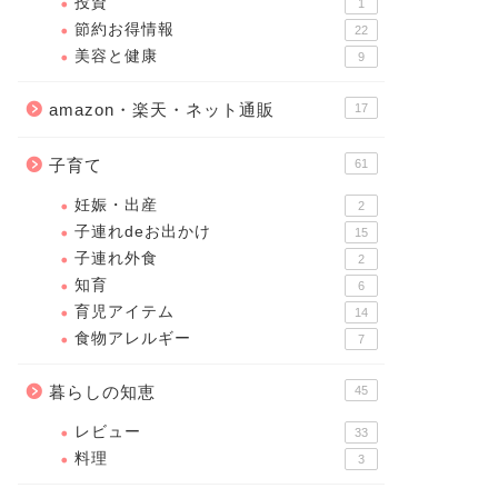
投資
1
節約お得情報
22
美容と健康
9
amazon・楽天・ネット通販
17
子育て
61
妊娠・出産
2
子連れdeお出かけ
15
子連れ外食
2
知育
6
育児アイテム
14
食物アレルギー
7
暮らしの知恵
45
レビュー
33
料理
3