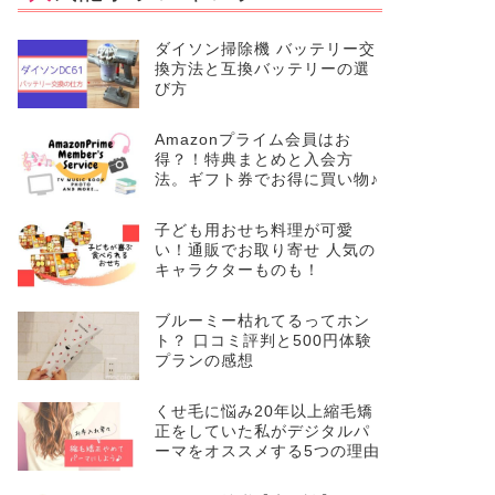
ダイソン掃除機 バッテリー交
換方法と互換バッテリーの選
び方
Amazonプライム会員はお
得？！特典まとめと入会方
法。ギフト券でお得に買い物♪
子ども用おせち料理が可愛
い！通販でお取り寄せ 人気の
キャラクターものも！
ブルーミー枯れてるってホン
ト？ 口コミ評判と500円体験
プランの感想
くせ毛に悩み20年以上縮毛矯
正をしていた私がデジタルパ
ーマをオススメする5つの理由