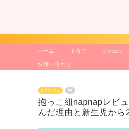
ホーム
子育て
amazo
お問い合わせ
育児アイテム
PR
抱っこ紐napnapレ
んだ理由と新生児から