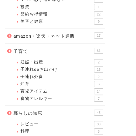
投資
1
節約お得情報
22
美容と健康
9
amazon・楽天・ネット通販
17
子育て
61
妊娠・出産
2
子連れdeお出かけ
15
子連れ外食
2
知育
6
育児アイテム
14
食物アレルギー
7
暮らしの知恵
45
レビュー
33
料理
3