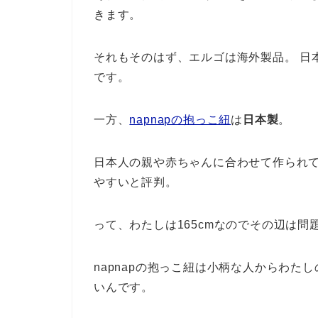
きます。
それもそのはず、エルゴは海外製品。 日
です。
一方、
napnapの抱っこ紐
は
日本製
。
日本人の親や赤ちゃんに合わせて作られ
やすいと評判。
って、わたしは165cmなのでその辺は問
napnapの抱っこ紐は小柄な人からわ
いんです。