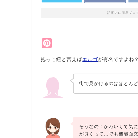
記事内に商品プロ
Pi
nt
抱っこ紐と言えば
エルゴ
が有名ですよね
er
e
st
街で見かけるのはほとん
そうなの！かわいくて気
が良くって…でも機能面