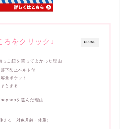
ころをクリック↓
CLOSE
の抱っこ紐を買ってよかった理由
な落下防止ベルト付
大容量ポケット
にまとまる
apnapを選んだ理由
く使える（対象月齢・体重）