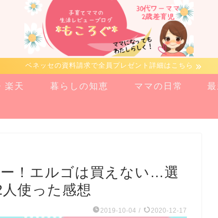
ベネッセの資料請求で全員プレゼント詳細はこちら
n・楽天
暮らしの知恵
ママの日常
最
ビュー！エルゴは買えない…選
2人使った感想
2019-10-04
/
2020-12-17