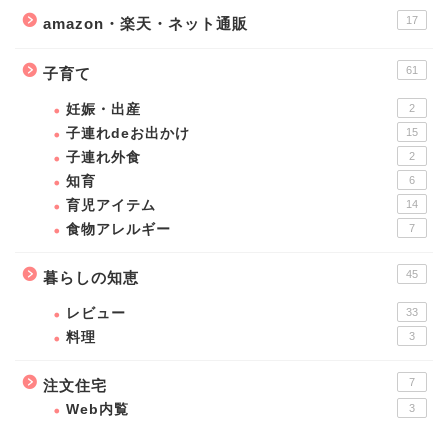
17
amazon・楽天・ネット通販
61
子育て
妊娠・出産
2
子連れdeお出かけ
15
子連れ外食
2
知育
6
育児アイテム
14
食物アレルギー
7
45
暮らしの知恵
レビュー
33
料理
3
7
注文住宅
Web内覧
3