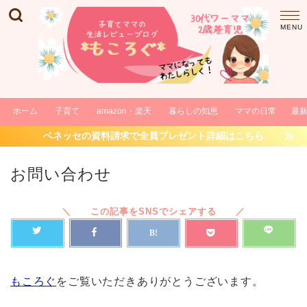
ホーム
子育て
amazon・楽天
暮らしの知恵
ママの日常
最
ベネッセの資料請求で全員プレゼント詳細はこちら
お問い合わせ
もころぐ
をご覧いただきありがとうございます。