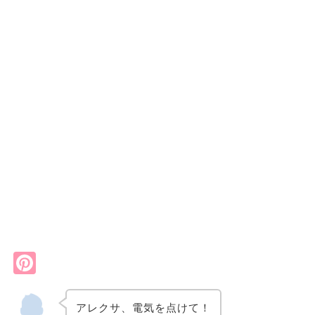
Pi
nt
er
アレクサ、電気を点けて！