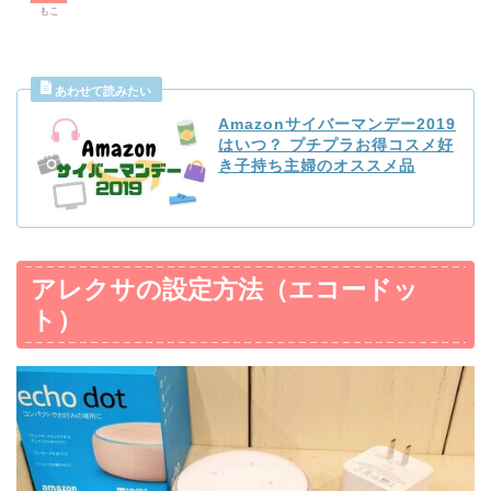
もこ
Amazonサイバーマンデー2019
はいつ？ プチプラお得コスメ好
き子持ち主婦のオススメ品
アレクサの設定方法（エコードッ
ト）