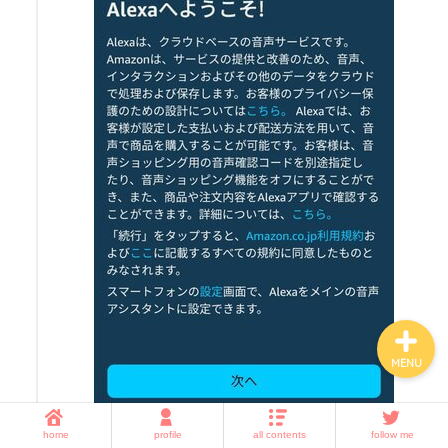
ホーム
子育て
暮らしの知恵
amazon・楽天・ネット通
販
MENU
home
profile
all contents
follow me