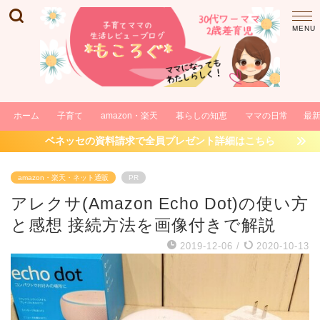
ホーム
子育て
amazon・楽天
暮らしの知恵
ママの日常
最
ベネッセの資料請求で全員プレゼント詳細はこちら
amazon・楽天・ネット通販
PR
アレクサ(Amazon Echo Dot)の使い方
と感想 接続方法を画像付きで解説
2019-12-06
/
2020-10-13