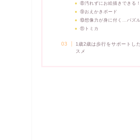
⑧汚れずにお絵描きできる
⑨おえかきボード
⑩想像力が身に付く…パズ
⑪トミカ
1歳2歳は歩行をサポートし
スメ