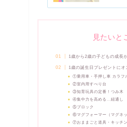
見たいと
1歳から2歳の子どもの成長
1歳の誕生日プレゼントにオ
①乗用車・手押し車 カラフ
②室内用すべり台
③知育玩具の定番！つみ木
④集中力を高める…紐通し
⑤ブロック
⑥マグフォーマー（マグネ
⑦おままごと道具・キッチ