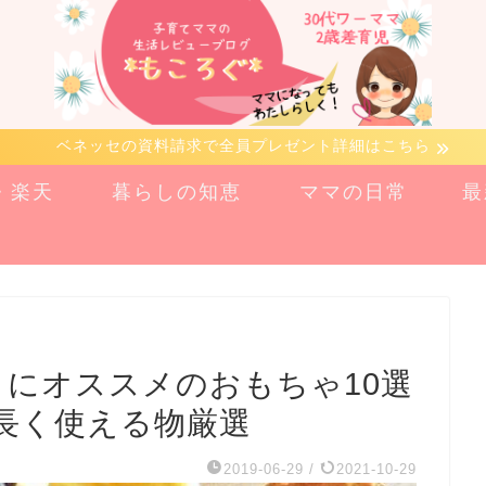
ベネッセの資料請求で全員プレゼント詳細はこちら
n・楽天
暮らしの知恵
ママの日常
最
トにオススメのおもちゃ10選
長く使える物厳選
2019-06-29
/
2021-10-29