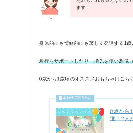
あれもこれも買えないの
ます！
もこ
身体的にも情緒的にも著しく発達する1歳
歩行をサポートしたり、指先を使い想像
0歳から1歳頃のオススメおもちゃはこち
0歳から
選！2人