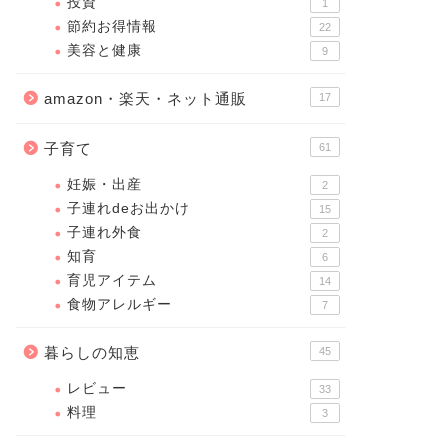
投資
1
節約お得情報
22
美容と健康
9
amazon・楽天・ネット通販
17
子育て
61
妊娠・出産
2
子連れdeお出かけ
15
子連れ外食
2
知育
6
育児アイテム
14
食物アレルギー
7
暮らしの知恵
45
レビュー
33
料理
3