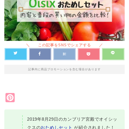
記事内に商品プロモーションを含む場合があります
Pi
nt
er
2019年8月29日のカンブリア宮殿でオイシッ
e
クスの
おためしセット
が紹介されました！