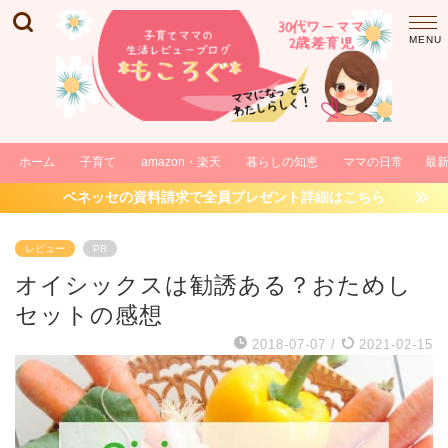
ホーム
子育て
amazon・楽天
暮らしの知恵
ママの日常
最
ベネッセの資料請求で全員プレゼント詳細はこちら
レビュー
PR
オイシックスは勧誘ある？おためし
セットの感想
2018-07-07
/
2021-02-15