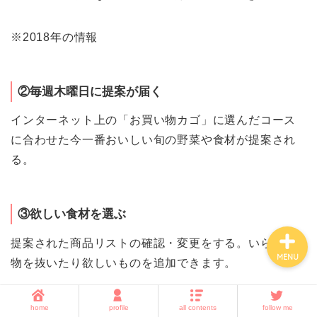
※2018年の情報
ホーム
子育て
②毎週木曜日に提案が届く
インターネット上の「お買い物カゴ」に選んだコース
暮らしの知恵
に合わせた今一番おいしい旬の野菜や食材が提案され
る。
amazon・楽天・ネット通
販
③欲しい食材を選ぶ
提案された商品リストの確認・変更をする。いらない
MENU
物を抜いたり欲しいものを追加できます。
その週で不要ならキャンセルも無料
でできます。（キ
home
profile
all contents
follow me