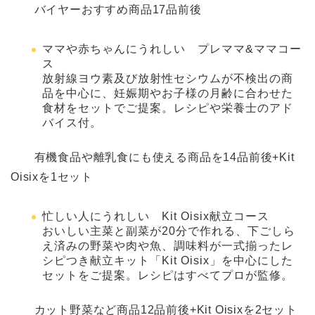
バイヤーおすすめ商品17品前後
ママや赤ちゃんにうれしい プレママ&ママコー
ス
放射線ヨウ素及び放射性セシウムが不検出の商
品を中心に、妊娠期やお子様の月齢に合わせた
食材をセットでご提案。レシピや栄養士のアド
バイス付。
有機食品や離乳食にも使える商品を14品前後+Kit
Oisixを1セット
忙しい人にうれしい Kit Oisix献立コース
おいしい主菜と副菜が20分で作れる、下ごしら
え済みの野菜や肉や魚、調味料が一式揃ったレ
シピつき献立キット「Kit Oisix」を中心にした
セットをご提案。レシピはすべてプロが監修。
カット野菜など商品12品前後+Kit Oisixを2セット