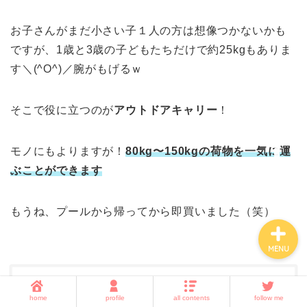
お子さんがまだ小さい子１人の方は想像つかないかも
ホーム
ですが、1歳と3歳の子どもたちだけで約25kgもありま
す＼(^O^)／腕がもげるｗ
子育て
そこで役に立つのが
アウトドアキャリー
！
暮らしの知恵
モノにもよりますが！
80kg〜150kgの荷物を一気に運
amazon・楽天・ネット通
販
ぶことができます
もうね、プールから帰ってから即買いました（笑）
MENU
home
profile
all contents
follow me