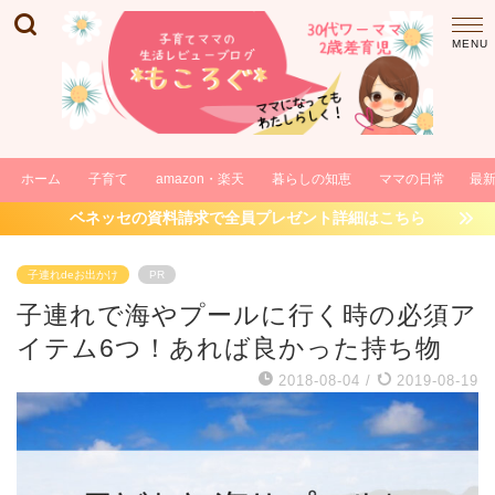
ホーム
子育て
amazon・楽天
暮らしの知恵
ママの日常
最
ベネッセの資料請求で全員プレゼント詳細はこちら
子連れdeお出かけ
PR
子連れで海やプールに行く時の必須ア
イテム6つ！あれば良かった持ち物
2018-08-04
/
2019-08-19