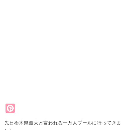
Pi
nt
先日栃木県最大と言われる一万人プールに行ってきま
er