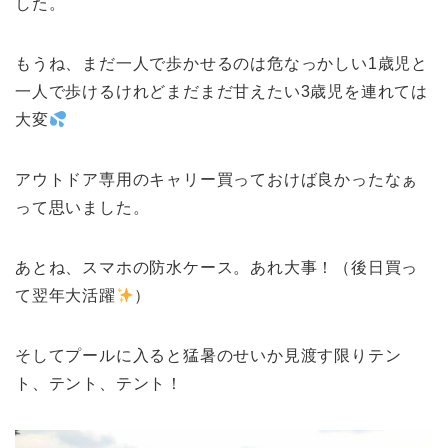
した。
e
st
もうね、まだ一人で歩かせるのは危なっかしい1歳児と
一人で歩けるけれどまだまだ甘えたい3歳児を連れては
大変
アウトドア専用のキャリー買っておけば良かったなぁ
って思いました。
あとね、スマホの防水ケース。あれ大事！（後日買っ
て翌年大活躍
）
そしてプールに入ると猛暑のせいか見渡す限りテン
ト、テント、テント！