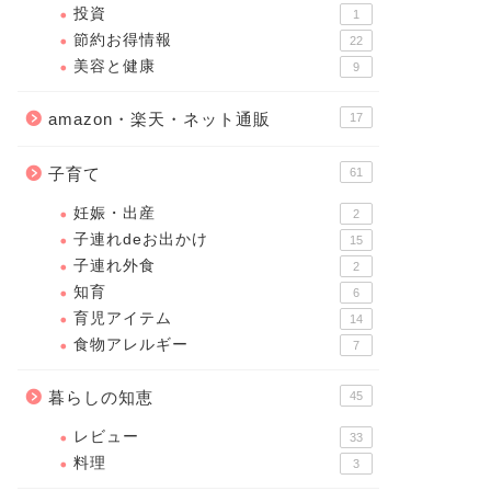
投資
1
節約お得情報
22
美容と健康
9
amazon・楽天・ネット通販
17
子育て
61
妊娠・出産
2
子連れdeお出かけ
15
子連れ外食
2
知育
6
育児アイテム
14
食物アレルギー
7
暮らしの知恵
45
レビュー
33
料理
3