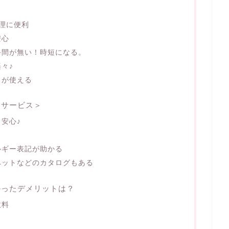
ト
理に便利
安心
手間が無い！時短になる。
々♪
トが使える
＜サービス＞
安心♪
ルギー表記が助かる
ペットなどのカタログもある
かったデメリットは？
数料