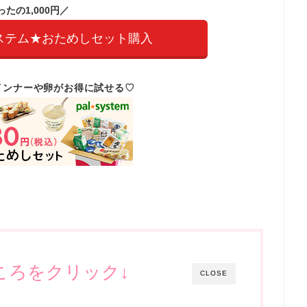
ったの1,000円／
ステム★おためしセット購入
インナーや卵がお得に試せる♡
ころをクリック↓
CLOSE