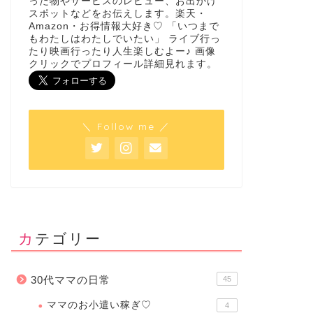
った物やサービスのレビュー、お出かけ
スポットなどをお伝えします。楽天・
Amazon・お得情報大好き♡ 「いつまで
もわたしはわたしでいたい」 ライブ行っ
たり映画行ったり人生楽しむよー♪ 画像
クリックでプロフィール詳細見れます。
＼ Follow me ／
カテゴリー
30代ママの日常
45
ママのお小遣い稼ぎ♡
4