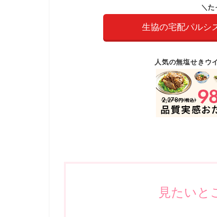
＼た
生協の宅配パルシ
人気の無塩せきウ
見たいと