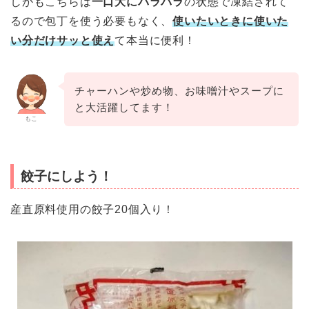
しかもこちらは
一口大にバラバラ
の状態で凍結されて
るので包丁を使う必要もなく、
使いたいときに使いた
い分だけサッと使え
て本当に便利！
チャーハンや炒め物、お味噌汁やスープに
と大活躍してます！
もこ
餃子にしよう！
産直原料使用の餃子20個入り！