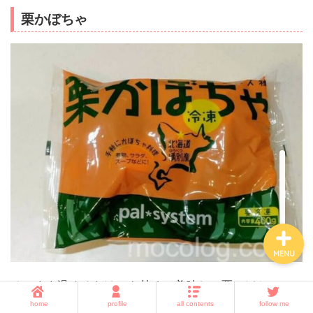
栗かぼちゃ
ホーム
子育て
暮らしの知恵
amazon・楽天・ネット通
販
MENU
そのまま温めるだけでも甘くて美味しい栗かぼちゃで
す。
home
profile
all contents
follow me