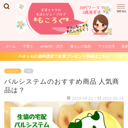
ホーム
子育て
amazon・楽天
暮らしの知恵
ママの日常
最
ベネッセの資料請求で全員プレゼント詳細はこちら
レビュー
PR
パルシステムのおすすめ商品 人気商
品は？
2019-04-21
/
2022-06-18