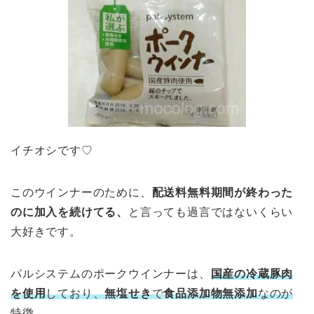
イチオシです♡
このウインナーのために、
配送料無料期間が終わった
のに加入を続けてる、
と言っても過言ではないくらい
大好きです。
パルシステムのポークウインナーは、
国産の冷蔵豚肉
を使用
しており、
無塩せき
で
食品添加物無添加
なのが
特徴
。