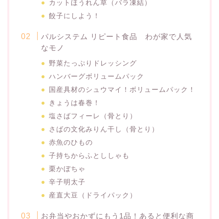
カットほうれん草（バラ凍結）
餃子にしよう！
パルシステム リピート食品 わが家で人気
なモノ
野菜たっぷりドレッシング
ハンバーグボリュームパック
国産具材のシュウマイ！ボリュームパック！
きょうは春巻！
塩さばフィーレ（骨とり）
さばの文化みりん干し（骨とり）
赤魚のひもの
子持ちからふとししゃも
栗かぼちゃ
辛子明太子
産直大豆（ドライパック）
お弁当やおかずにもう1品！あると便利な商