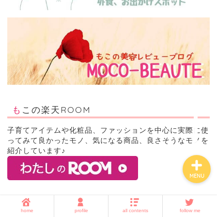
ホーム
子育て
暮らしの知恵
もこの楽天ROOM
amazon・楽天・ネット通
販
子育てアイテムや化粧品、ファッションを中心に実際に使
ってみて良かったモノ、気になる商品、良さそうなモノを
紹介しています♪
MENU
home
profile
all contents
follow me