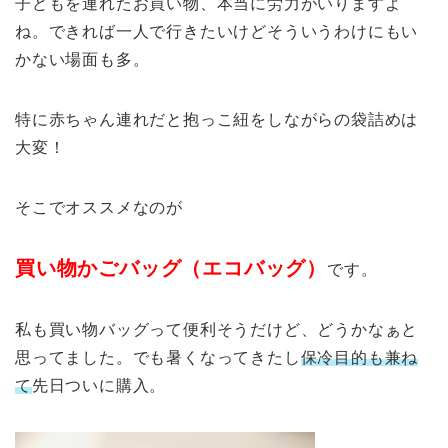
子どもを連れたお買い物、本当に労力がいりますよ
e
ね。できれば一人で行きたいけどそういうわけにもい
st
かない場面も多。
特に赤ちゃん連れだと抱っこ紐をしながらの袋詰めは
大変！
そこでオススメなのが
買い物かごバッグ（エコバッグ）
です。
私も買い物バッグって便利そうだけど、どうかなぁと
思ってました。でも暑くなってきたし
保冷目的も兼ね
て
先日ついに購入。