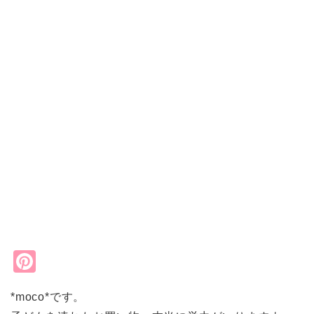
Pi
nt
*moco*です。
er