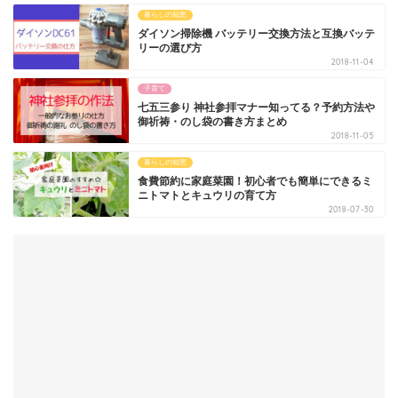
暮らしの知恵
ダイソン掃除機 バッテリー交換方法と互換バッテ
リーの選び方
2018-11-04
子育て
七五三参り 神社参拝マナー知ってる？予約方法や
御祈祷・のし袋の書き方まとめ
2018-11-05
暮らしの知恵
食費節約に家庭菜園！初心者でも簡単にできるミ
ニトマトとキュウリの育て方
2018-07-30