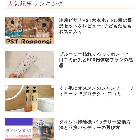
人気記事ランキング
冷凍ピザ「PST六本木」の5種の贅
沢セットをレビュー♪子どもたちも
お気に入り
ブルーミー枯れてるってホント？
口コミ評判と500円体験プランの感
想
くせ毛にオススメのシャンプー！フ
ィヨーレ Fプロテクト 口コミ
ダイソン掃除機 バッテリー交換方
法と互換バッテリーの選び方