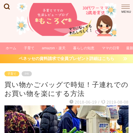
ホーム
子育て
amazon・楽天
暮らしの知恵
ママの日常
最
ベネッセの資料請求で全員プレゼント詳細はこちら
子育て
PR
買い物かごバッグで時短！子連れでの
お買い物を楽にする方法
2018-06-19
/
2019-08-08