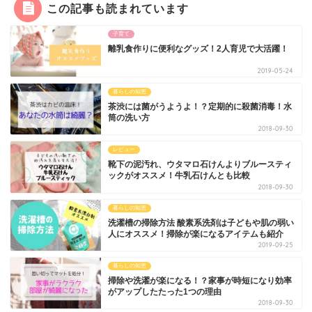
この記事も読まれています
子育て
離乳食作りに便利なグッズ！2人育児で大活躍！
2019-05-24
暮らしの知恵
茶渋には菌がうようよ！？定期的に殺菌消毒！水
筒の洗い方
2018-09-30
レビュー
靴下の泥汚れ、ウタマロ石けんよりブルースティ
ックがオススメ！牛乳石けんとも比較
2018-09-30
暮らしの知恵
洗濯槽の掃除方法 酸素系洗剤は子どもや肌の弱い
人にオススメ！掃除が楽になるアイテムも紹介
2019-09-25
暮らしの知恵
掃除や洗濯が楽になる！？家事が時短になり効率
がアップしたたった1つの理由
2018-09-30