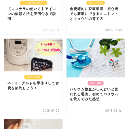
ママのお小遣い稼ぎ♡
暮らしの知恵
【ココナラの使い方】アイコ
食費節約に家庭菜園！初心者
ンの依頼方法を実例付きで説
でも簡単にできるミニトマト
明！
とキュウリの育て方
2018-08-02
2018-07-30
節約お得情報
R-1ヨーグルトを手作りして食
美容と健康
費を節約しよう！
バリウム検査がしんどいと言
われる理由。初めてバリウム
を飲んでみた感想
2018-07-25
2018-06-16