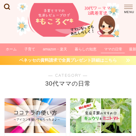
ホーム
子育て
amazon・楽天
暮らしの知恵
ママの日常
最
ベネッセの資料請求で全員プレゼント詳細はこちら
― CATEGORY ―
30代ママの日常