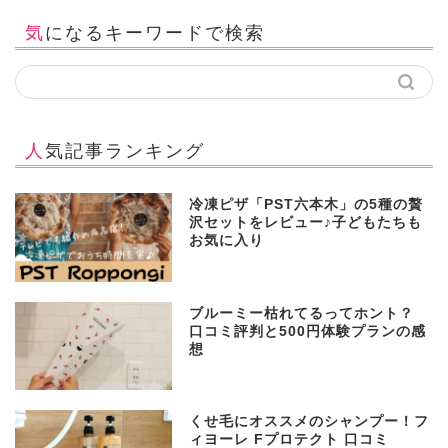
気になるキーワードで検索
人気記事ランキング
冷凍ピザ「PST六本木」の5種の贅
沢セットをレビュー♪子どもたちも
お気に入り
ブルーミー枯れてるってホント？
口コミ評判と500円体験プランの感
想
くせ毛にオススメのシャンプー！フ
ィヨーレ Fプロテクト 口コミ