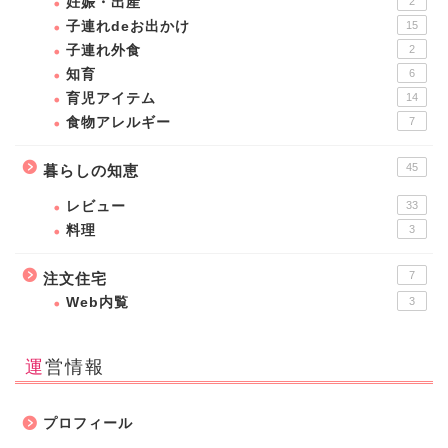
妊娠・出産
2
子連れdeお出かけ
15
子連れ外食
2
知育
6
育児アイテム
14
食物アレルギー
7
45
暮らしの知恵
レビュー
33
料理
3
7
注文住宅
Web内覧
3
運営情報
ホーム
プロフィール