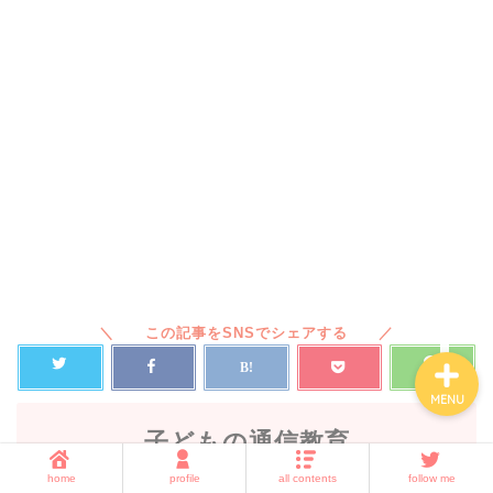
ホーム
子育て
暮らしの知恵
amazon・楽天・ネット通
販
MENU
子どもの通信教育
home
profile
all contents
follow me