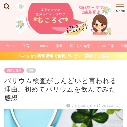
ホーム
子育て
amazon・楽天
暮らしの知恵
ママの日常
最
ベネッセの資料請求で全員プレゼント詳細はこちら
美容と健康
PR
バリウム検査がしんどいと言われる
理由。初めてバリウムを飲んでみた
感想
2018-06-16
/
2019-05-26