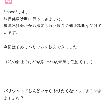
nt
*moco*です。
er
昨日健康診断に行ってきました。
e
毎年私は会社から指定された病院で健康診断を受けて
st
います。
今回は初めてバリウムを飲んできました！
（私の会社では30歳以上34歳未満は任意です。）
バリウムってしんどいからやりたくない
ってよく聞き
ますよね？