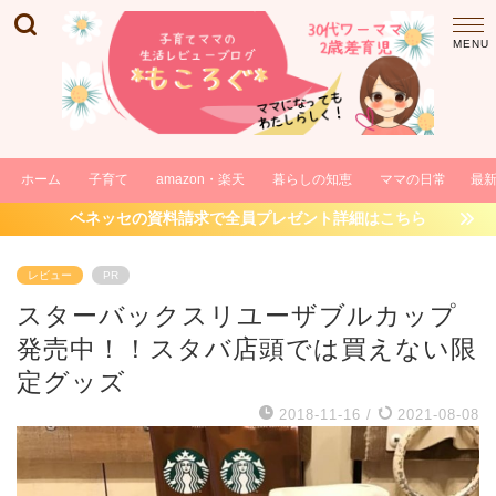
ホーム
子育て
amazon・楽天
暮らしの知恵
ママの日常
最
ベネッセの資料請求で全員プレゼント詳細はこちら
レビュー
PR
スターバックスリユーザブルカップ
発売中！！スタバ店頭では買えない限
定グッズ
2018-11-16
/
2021-08-08