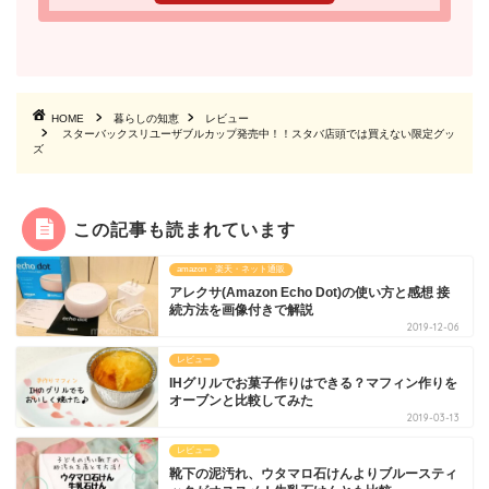
HOME
暮らしの知恵
レビュー
スターバックスリユーザブルカップ発売中！！スタバ店頭では買えない限定グッ
ズ
この記事も読まれています
amazon・楽天・ネット通販
アレクサ(Amazon Echo Dot)の使い方と感想 接
続方法を画像付きで解説
2019-12-06
レビュー
IHグリルでお菓子作りはできる？マフィン作りを
オーブンと比較してみた
2019-03-13
レビュー
靴下の泥汚れ、ウタマロ石けんよりブルースティ