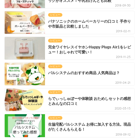
ックがオススメ！牛乳石けんとも比較
2018-09-30
レビュー
パナソニックのホームベーカリーの口コミ 手作り
や市販品と比較しました
2019-02-11
レビュー
完全ワイヤレスイヤホンHappy Plugs Air1をレビ
ュー！おしゃれで可愛い！
2019-11-25
レビュー
パルシステムのおすすめ商品 人気商品は？
2019-04-21
レビュー
らでぃっしゅぼーや体験談 おためしセットの感想
とみんなの口コミ
2020-03-15
レビュー
生協宅配パルシステム お得に加入する方法。現品
がたくさんもらえる！
2018-09-12