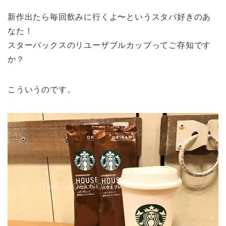
er
新作出たら毎回飲みに行くよ〜というスタバ好きのあ
e
なた！
st
スターバックスのリユーザブルカップってご存知です
か？
こういうのです。