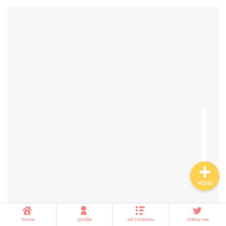
ホーム
子育て
暮らしの知恵
amazon・楽天・ネット通
販
MENU
home
profile
all contents
follow me