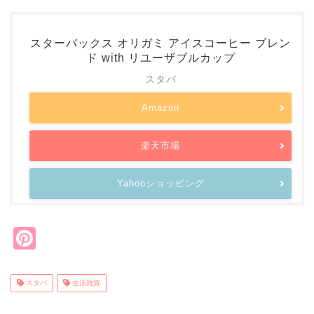
スターバックス オリガミ アイスコーヒー ブレン
ド with リユーザブルカップ
スタバ
Amazon
楽天市場
Yahooショッピング
Pi
nt
er
スタバ
生活雑貨
e