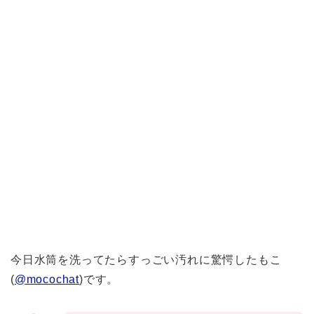
今日水筒を洗ってたらすっごい汚れに驚愕した
もこ
(
@mocochat
)です。