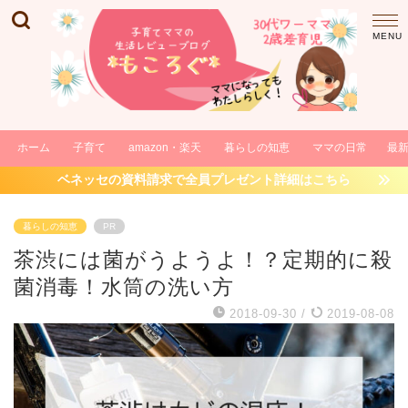
ホーム
子育て
amazon・楽天
暮らしの知恵
ママの日常
最
ベネッセの資料請求で全員プレゼント詳細はこちら
暮らしの知恵
PR
茶渋には菌がうようよ！？定期的に殺
菌消毒！水筒の洗い方
2018-09-30
/
2019-08-08