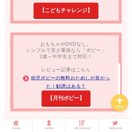
【こどもチャレンジ】
ホーム
子育て
おもちゃやDVDなし。
シンプルで安さ重視なら「ポピー」
暮らしの知恵
2歳～中学生まで対応！
amazon・楽天・ネット通
レビュー記事はこちら
販
幼児ポピーの無料おためしが良かっ
た！勧誘はある？
【月刊ポピー】
MENU
home
profile
all contents
follow me