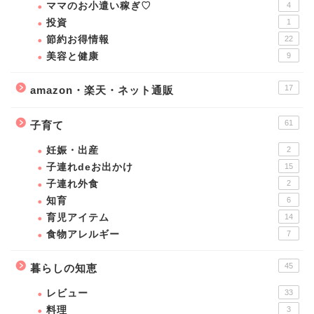
ママのお小遣い稼ぎ♡
4
投資
1
節約お得情報
22
美容と健康
9
17
amazon・楽天・ネット通販
61
子育て
妊娠・出産
2
子連れdeお出かけ
15
子連れ外食
2
知育
6
育児アイテム
14
食物アレルギー
7
45
暮らしの知恵
レビュー
33
料理
3