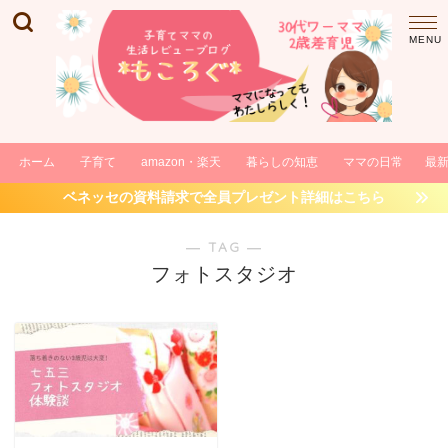
ホーム
子育て
amazon・楽天
暮らしの知恵
ママの日常
最
ベネッセの資料請求で全員プレゼント詳細はこちら
― TAG ―
フォトスタジオ