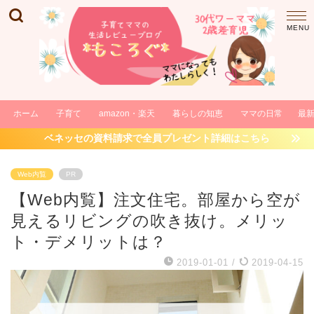
ホーム
子育て
amazon・楽天
暮らしの知恵
ママの日常
最
ベネッセの資料請求で全員プレゼント詳細はこちら
Web内覧
PR
【Web内覧】注文住宅。部屋から空が
見えるリビングの吹き抜け。メリッ
ト・デメリットは？
2019-01-01
/
2019-04-15