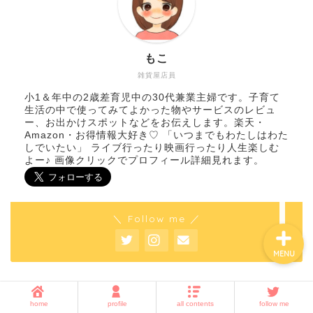
ホーム
もこ
雑貨屋店員
子育て
小1＆年中の2歳差育児中の30代兼業主婦です。子育て
生活の中で使ってみてよかった物やサービスのレビュ
暮らしの知恵
ー、お出かけスポットなどをお伝えします。楽天・
Amazon・お得情報大好き♡ 「いつまでもわたしはわた
しでいたい」 ライブ行ったり映画行ったり人生楽しむ
amazon・楽天・ネット通
よー♪ 画像クリックでプロフィール詳細見れます。
販
＼ Follow me ／
MENU
カテゴリー
home
profile
all contents
follow me